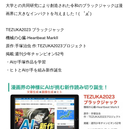
大学との共同研究により創造された令和のブラックジャックは漫
画界に大きなインパクトを与えました！( ﾟдﾟ)
TEZUKA2023 ブラックジャック
機械の心臓-Heartbeat MarkII
原作:手塚治虫 作:TEZUKA2023プロジェクト
掲載:週刊少年チャンピオン52号
・AIが手塚作品を学習
・ヒトとAIが手を組み新作誕生