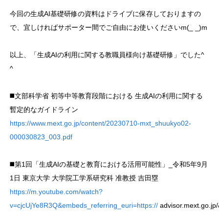
今回の生成AI基礎研修の資料はドライブに保存しておりますの
で、宜しければサポーター間でご自由にお使いくださいm(_ _)m
以上、「生成AIの利用に関する教職員様向け基礎研修」でした^
^
◼️文部科学省 初等中等教育段階における 生成AIの利用に関する
暫定的なガイドライン
https://www.mext.go.jp/content/20230710-mxt_shuukyo02-
000030823_003.pdf
◼️第1回「生成AIの基礎と教育における活用可能性」_令和5年9月
1日 東京大学 大学院工学系研究科 准教授 吉田塁
https://m.youtube.com/watch?
v=cjcUjYe8R3Q&embeds_referring_euri=https://
advisor.mext.go.j