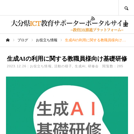
SEARCH
ブログ
お役立ち情報
生成AIの利用に関する教職員様向け基礎研修
ホーム
生成AIの利用に関する教職員様向け基礎研修
2023.12.26
お役立ち情報
活動の様子
生成AI
研修会
閲覧数：285