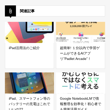
関連記事
iPad活用法のご紹介
超簡単! １分以内で学習ゲ
ームができるAIアプ
リ”Padlet Arcade”！
iPad、スマートフォン等の
Google NotebookLMで情
バッテリーの充電はこれで
報整理を効率化！初心者で
いいの??
も簡単活用ガイド