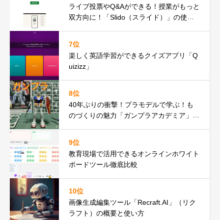
ライブ投票やQ&Aができる！授業がもっと
双方向に！「Slido（スライド）」の使い
方ガイド
7位
楽しく英語学習ができるクイズアプリ「Q
uizizz」
8位
40年ぶりの衝撃！プラモデルで学ぶ！も
のづくりの魅力「ガンプラアカデミア」の
紹介
9位
教育現場で活用できるオンラインホワイト
ボードツール徹底比較
10位
画像生成編集ツール「Recraft.AI」（リク
ラフト）の概要と使い方