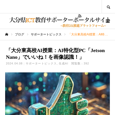
SEARCH
ブログ
サポータートピックス
「大分東高校AI授業：AI特化型PC「Jetson Nano」でいいね！を画像認識！」
ホーム
「大分東高校AI授業：AI特化型PC「Jetson
Nano」でいいね！を画像認識！」
2024.04.08
サポータートピックス
生成AI
閲覧数：392