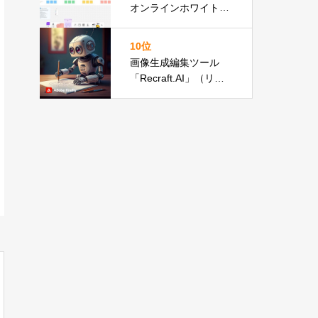
オンラインホワイトボ
ードツール徹底比較
10位
画像生成編集ツール
「Recraft.AI」（リク
ラフト）の概要と使い
方