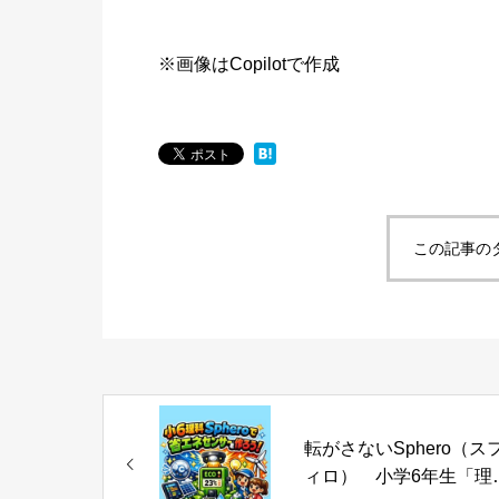
※画像はCopilotで作成
この記事の
転がさないSphero（ス
ィロ） 小学6年生「理