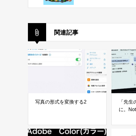
科」プログラミングで
ネライトを作ろう！
関連記事
写真の形式を変換する2
「先生
に。Not
ICT
しい授