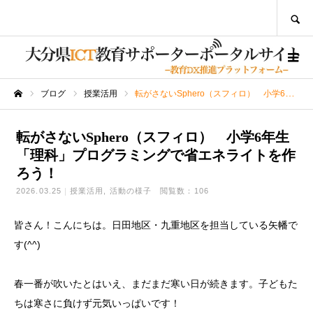
SEARCH
ブログ
授業活用
転がさないSphero（スフィロ） 小学6年生「理科」プログラミングで省エネライトを作ろう！
ホーム
転がさないSphero（スフィロ） 小学6年生
「理科」プログラミングで省エネライトを作
ろう！
2026.03.25
授業活用
活動の様子
閲覧数：106
皆さん！こんにちは。日田地区・九重地区を担当している矢幡で
す(^^)
春一番が吹いたとはいえ、まだまだ寒い日が続きます。子どもた
ちは寒さに負けず元気いっぱいです！