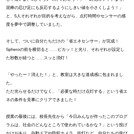
泥棒の忍び足にも反応するようにしきい値を小さくしよう！」
と、5人それぞれが目的を考えながら、点灯時間やセンサーの感
度を夢中で調整していました。
そして、ついに自分たちだけの「省エネセンサー」が完成！
Spheroの前を横切ると……ピカッ！と光り、それぞれが設定し
た秒数が経つと……スッと消灯！
「やったー！消えた！」と、教室は大きな達成感に包まれまし
た。
ただ光らせるだけでなく、「必要な時だけ点灯する」という省エ
ネの条件を見事にクリアできました！
授業の最後には、校長先生から「今日みんなが作ったこのプログ
ラムは、社会のどんなところで使われているかな？」という投げ
かけがあり、自動ドアや防犯カメラ、街灯など、自分たちの学び