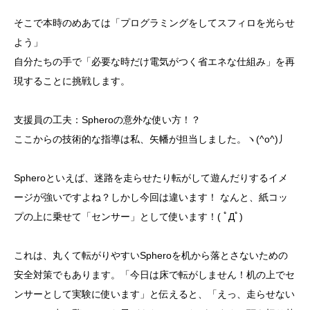
そこで本時のめあては「プログラミングをしてスフィロを光らせ
よう」
自分たちの手で「必要な時だけ電気がつく省エネな仕組み」を再
現することに挑戦します。
支援員の工夫：Spheroの意外な使い方！？
ここからの技術的な指導は私、矢幡が担当しました。ヽ(^o^)丿
Spheroといえば、迷路を走らせたり転がして遊んだりするイメ
ージが強いですよね？しかし今回は違います！ なんと、紙コッ
プの上に乗せて「センサー」として使います！( ﾟДﾟ)
これは、丸くて転がりやすいSpheroを机から落とさないための
安全対策でもあります。「今日は床で転がしません！机の上でセ
ンサーとして実験に使います」と伝えると、「えっ、走らせない