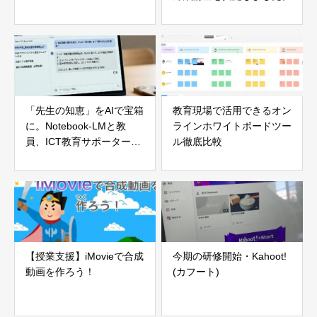
「先生の知恵」をAIで宝箱
教育現場で活用できるオン
に。Notebook-LMと教
ラインホワイトボードツー
員、ICT教育サポーターで
ル徹底比較
創る新しい授業のカタチ
【授業支援】iMovieで合成
今期の研修開始・Kahoot!
動画を作ろう！
(カフート)