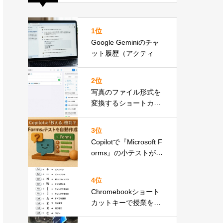
1位
Google Geminiのチャ
ット履歴（アクティビ
ティ）の保存期間
2位
写真のファイル形式を
変換するショートカッ
ト
3位
Copilotで『Microsoft F
orms』の小テストが自
動で完成！
4位
Chromebookショート
カットキーで授業をも
っとスムーズに！