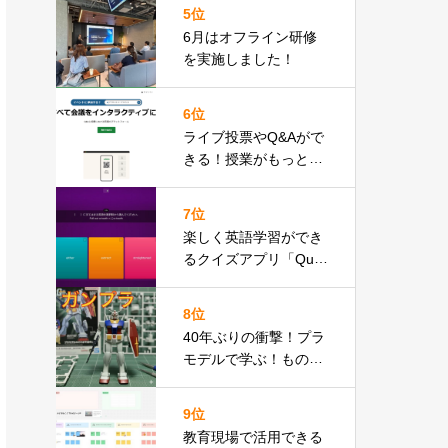
5位
6月はオフライン研修
を実施しました！
6位
ライブ投票やQ&Aがで
きる！授業がもっと双
方向に！「Slido（スラ
イド）」の使い方ガイ
7位
ド
楽しく英語学習ができ
るクイズアプリ「Quizi
zz」
8位
40年ぶりの衝撃！プラ
モデルで学ぶ！ものづ
くりの魅力「ガンプラ
アカデミア」の紹介
9位
教育現場で活用できる