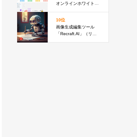
オンラインホワイトボ
ードツール徹底比較
10位
画像生成編集ツール
「Recraft.AI」（リク
ラフト）の概要と使い
方