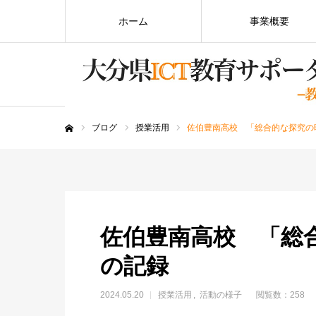
ホーム
事業概要
ブログ
授業活用
佐伯豊南高校 「総合的な探究の
ホーム
佐伯豊南高校 「総
の記録
2024.05.20
授業活用
活動の様子
閲覧数：258